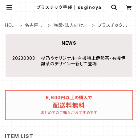
プラスチック手袋 | suginoya
HOM
名古屋直
施設・法人向け商
プラスチック手
E
販
品
袋
NEWS
20230303 杉乃やオリジナル・有機特上伊勢茶・有機伊
勢茶のデザイン一新して登場
6,600円以上の購入で
配送料無料
まとめてのご購入がおすすめです
ITEM LIST