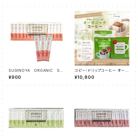
のオーガニックティー
茶 4.5g40P 3袋セット
SUGINOYA ORGANIC ST
コピー：ドリップコーヒー オーガ
ICK TEA 有機玄米茶粉末
ニックブレンドマグカップ専用11
¥900
¥10,800
茶 0.5g×30本入・安心のオー
g 6個 18袋
ガニックスティックティー 水出
しにも！ 国産伊勢茶