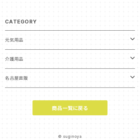
CATEGORY
元気用品
水分補給
介護用品
オーガニックシリーズ
シリカ水
福祉用具
名古屋直販
歩行補助用具
おなかを整える
介護食
セット
商品一覧に戻る
よい菌を育てる
美容：健康
元気用品
水分補給
施設・法人向け商品
© suginoya