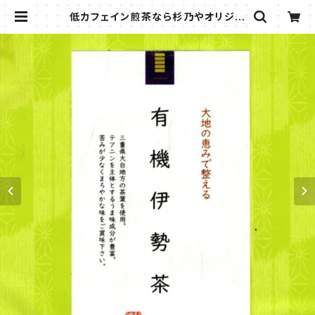
低カフェイン煎茶なら杉乃やオリジナ
ル プレミアム有機伊勢茶 3袋セット
(４g×30包) 安心のオーガニックテ
ィー | suginoya