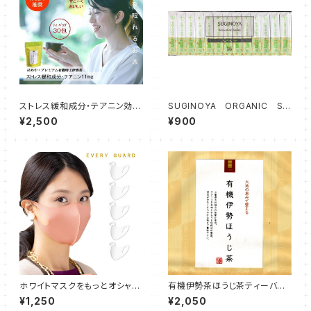
ストレス緩和成分・テアニン効果
SUGINOYA ORGANIC ST
で「夜眠れる」画期的なお茶 杉
ICK TEA 有機大麦緑茶粉末
¥2,500
¥900
乃や プレミアム有機特上伊勢茶
茶 0.5g×30本入・安心のオー
ティーバッグ4ｇ×30包 2袋
ガニックスティックティー 水出
しにも！ 国産伊勢茶
ホワイトマスクをもっとオシャレ
有機伊勢茶ほうじ茶ティーバッ
に EVERY GUARD カラフル
グ 3袋セット（４g×30包）オー
¥1,250
¥2,050
ステッチマスク2枚セット
ガニック伊勢茶