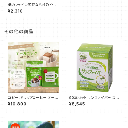
低カフェイン煎茶なら杉乃やオ
リジナル プレミアム有機伊勢
¥2,310
茶 3袋セット(４g×30包) 安心
のオーガニックティー
その他の商品
コピー：ドリップコーヒー オーガ
90本セット サンファイバー ステ
ニックブレンドマグカップ専用11
ィック 6g 90本 外箱折りたたみ
¥10,800
¥8,545
g 6個 18袋
発送