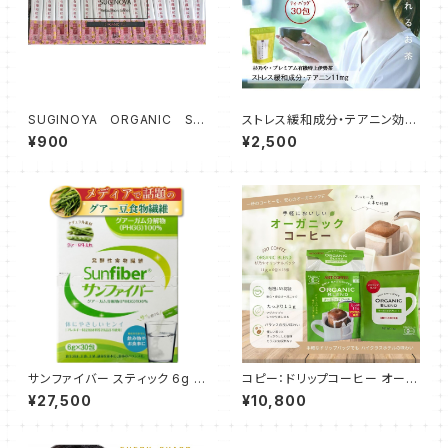
SUGINOYA ORGANIC ST
ストレス緩和成分・テアニン効果
ICK TEA 有機和紅茶粉末
で「夜眠れる」画期的なお茶 杉
¥900
¥2,500
茶 0.5g×30本入・安心のオー
乃や プレミアム有機特上伊勢茶
ガニックスティックティー 水出
ティーバッグ4ｇ×30包 2袋
しにも！ 国産伊勢茶
サンファイバー スティック 6g 3
コピー：ドリップコーヒー オーガ
0本*10箱
ニックブレンドマグカップ専用11
¥27,500
¥10,800
g 6個 18袋