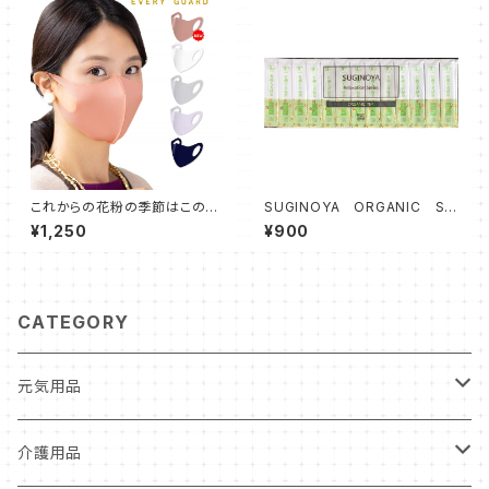
これからの花粉の季節はこのマ
SUGINOYA ORGANIC ST
スク 杉乃や保健師推奨 EVE
ICK TEA 有機大麦緑茶粉末
¥1,250
¥900
RY GUARD カラフルステッチマ
茶 0.5g×30本入・安心のオー
スク2枚セット
ガニックスティックティー 水出
しにも！ 国産伊勢茶
CATEGORY
元気用品
水分補給
介護用品