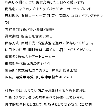
お楽しみ頂くことで、更に充実した１日へと誘います。
商品名： マグカップ・ドリップバッグ オーガニックブレンド
原材料名：有機コーヒー豆（生豆生産国名：コロンビア、グアテマ
ラ）
内容量：1188g（11g×6個×18袋）
賞味期限：製造日を含め360日
保存方法：直射日光・高温多湿を避けて保存してください。
使用上の注意：開封後はお早めにお召し上がりください。
販売者：株式会社アートコーヒー
東京都千代田区丸の内3-4-1
製造所：株式会社ユニカフェ 神奈川総合工場
神奈川県愛甲郡愛川町中津字桜台4026-9
杉乃やでは、より良い商品をお届けするためお客様に
判断頂きやすい５つの基準を作り数値化しています。
具体的な事例としまして、杉乃やとして安心安全にご提供